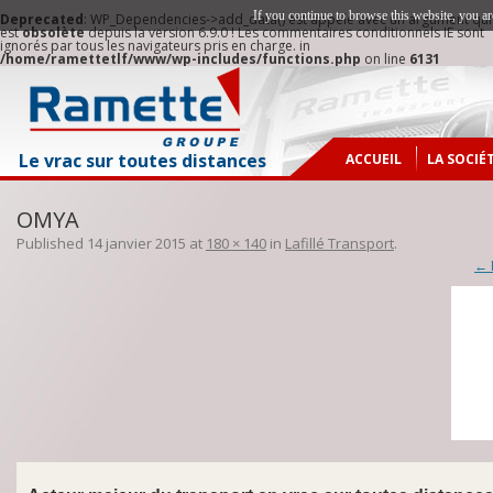
If you continue to browse this website, you ar
Deprecated
: WP_Dependencies->add_data() est appelé avec un argument qui
est
obsolète
depuis la version 6.9.0 ! Les commentaires conditionnels IE sont
ignorés par tous les navigateurs pris en charge. in
/home/ramettetlf/www/wp-includes/functions.php
on line
6131
Le vrac sur toutes distances
ACCUEIL
LA SOCIÉ
NOTRE H
OMYA
ZONE D’
Published
14 janvier 2015
at
180 × 140
in
Lafillé Transport
.
NOTRE O
← 
NOS IMP