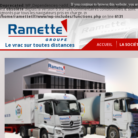
If you continue to browse this website, you ar
Deprecated
: WP_Dependencies->add_data() est appelé avec un argument qui
est
obsolète
depuis la version 6.9.0 ! Les commentaires conditionnels IE sont
ignorés par tous les navigateurs pris en charge. in
/home/ramettetlf/www/wp-includes/functions.php
on line
6131
Le vrac sur toutes distances
ACCUEIL
LA SOCIÉ
NOTRE H
ZONE D’
NOTRE O
NOS IMP