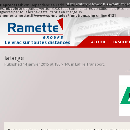
If you continue to browse this website, you ar
Deprecated
: WP_Dependencies->add_data() est appelé avec un argument qui
est
obsolète
depuis la version 6.9.0 ! Les commentaires conditionnels IE sont
ignorés par tous les navigateurs pris en charge. in
/home/ramettetlf/www/wp-includes/functions.php
on line
6131
Le vrac sur toutes distances
ACCUEIL
LA SOCIÉ
NOTRE H
lafarge
ZONE D’
Published
14 janvier 2015
at
180 × 140
in
Lafillé Transport
.
NOTRE O
← 
NOS IMP