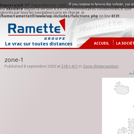
If you continue to browse this website, you ar
Deprecated
: WP_Dependencies->add_data() est appelé avec un argument qui
est
obsolète
depuis la version 6.9.0 ! Les commentaires conditionnels IE sont
ignorés par tous les navigateurs pris en charge. in
/home/ramettetlf/www/wp-includes/functions.php
on line
6131
Le vrac sur toutes distances
ACCUEIL
LA SOCIÉ
NOTRE H
zone-1
ZONE D’
Published
8 septembre 2020
at
318 × 411
in
Zone d’intervention
.
NOTRE O
← 
NOS IMP