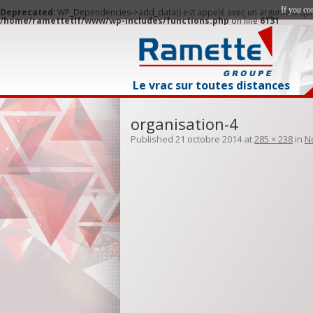
If you co
Deprecated
: WP_Dependencies->add_data() est appelé avec un argument qui
/home/ramettetlf/www/wp-includes/functions.php
on line
6131
Le vrac sur toutes distances
organisation-4
Published
21 octobre 2014
at
285 × 238
in
N